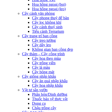
Hoa hồng ngoại (bụi)
Hoa hồng ngoại (leo)
Cây cảnh văn phòng
Cây phong thuỷ để bàn
Cây lọc không khí
Cây cảnh thuỷ sinh
Tiểu cảnh Terrarium
Cây trang trí ban công
Cây treo tường
Cây dây leo
Không gian ban công đẹp
Cây thảm – Cây công trình
Cây hoa theo mùa
Cây trồng viền
Cây lá màu
Cây bóng mát
Cây giống nhập khẩu
Cây ăn quả nhập khẩu
Cây hoa nhập khẩu
Vật tư sân vườn
Phân bón/Dinh dưỡng
Thuốc bảo vệ thực vật
Dụng cụ
Chậu trồng cây