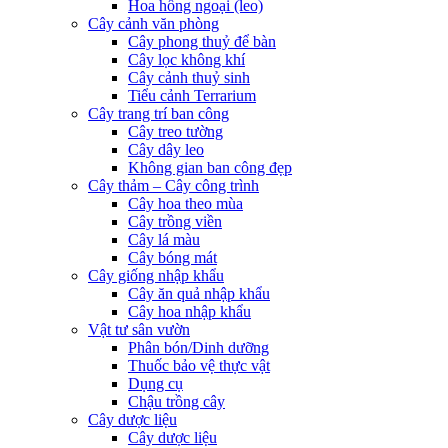
Hoa hồng ngoại (leo)
Cây cảnh văn phòng
Cây phong thuỷ để bàn
Cây lọc không khí
Cây cảnh thuỷ sinh
Tiểu cảnh Terrarium
Cây trang trí ban công
Cây treo tường
Cây dây leo
Không gian ban công đẹp
Cây thảm – Cây công trình
Cây hoa theo mùa
Cây trồng viền
Cây lá màu
Cây bóng mát
Cây giống nhập khẩu
Cây ăn quả nhập khẩu
Cây hoa nhập khẩu
Vật tư sân vườn
Phân bón/Dinh dưỡng
Thuốc bảo vệ thực vật
Dụng cụ
Chậu trồng cây
Cây dược liệu
Cây dược liệu