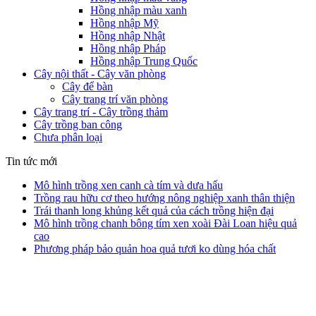
Hồng nhập màu xanh
Hồng nhập Mỹ
Hồng nhập Nhật
Hồng nhập Pháp
Hồng nhập Trung Quốc
Cây nội thất - Cây văn phòng
Cây để bàn
Cây trang trí văn phòng
Cây trang trí - Cây trồng thảm
Cây trồng ban công
Chưa phân loại
Tin tức mới
Mô hình trồng xen canh cà tím và dưa hấu
Trồng rau hữu cơ theo hướng nông nghiệp xanh thân thiện
Trái thanh long khủng kết quả của cách trồng hiện đại
Mô hình trồng chanh bông tím xen xoài Đài Loan hiệu quả
cao
Phương pháp bảo quản hoa quả tươi ko dùng hóa chất