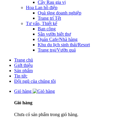
Cây Rau gia vị
Hoa Lan hồ điệp
Quà tặng doanh nghiệp
Trang trí Tết
Tư vấn, Thiết kế
Ban công
Sân vườn biêt thự
Quán Cafe/Nhà hàng
Khu du lịch sinh thái/Resort
Trang trại/Vườn quả
Trang chủ
Giới thiệu
Sản phẩm
Tin tức
Đội ngũ của chúng tôi
Giỏ hàng
Giỏ hàng
Chưa có sản phẩm trong giỏ hàng.