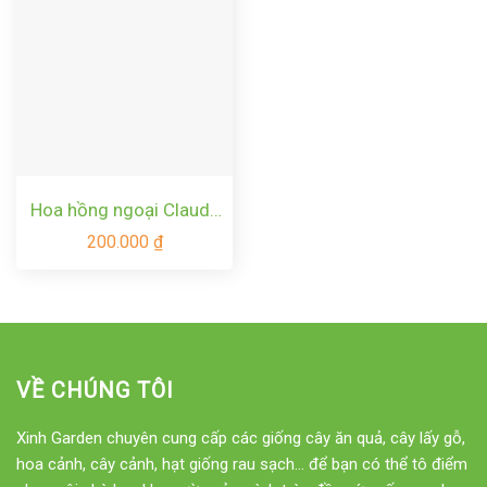
Hoa hồng ngoại Claude
Monet rose – Hoa hồng
200.000
₫
Mỹ màu sọc đẹp nhất
VỀ CHÚNG TÔI
Xinh Garden chuyên cung cấp các giống cây ăn quả, cây lấy gỗ,
hoa cảnh, cây cảnh, hạt giống rau sạch... để bạn có thể tô điểm