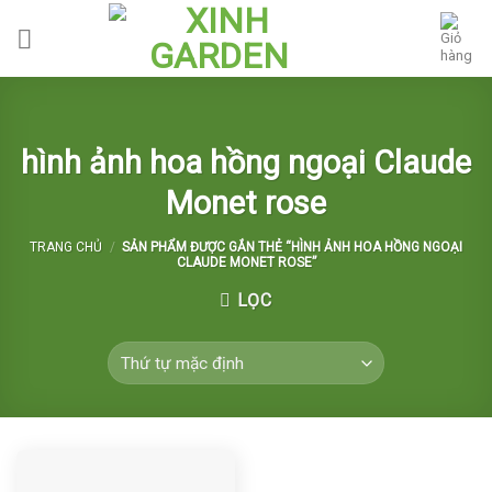
Skip
to
content
hình ảnh hoa hồng ngoại Claude
Monet rose
TRANG CHỦ
/
SẢN PHẨM ĐƯỢC GẮN THẺ “HÌNH ẢNH HOA HỒNG NGOẠI
CLAUDE MONET ROSE”
LỌC