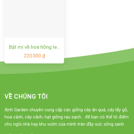
Bật mí về hoa hồng leo
Radio Times rose
220.000
₫
VỀ CHÚNG TÔI
Xinh Garden chuyên cung cấp các giống cây ăn quả, cây lấy gỗ,
hoa cảnh, cây cảnh, hạt giống rau sạch... để bạn có thể tô điểm
cho ngôi nhà hay khu vườn của mình tràn đầy sức sống xanh.