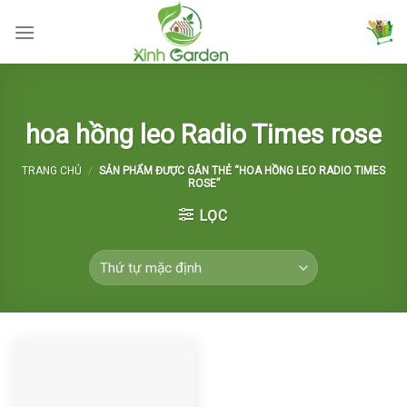
Skip
to
content
hoa hồng leo Radio Times rose
TRANG CHỦ
/
SẢN PHẨM ĐƯỢC GẮN THẺ “HOA HỒNG LEO RADIO TIMES
ROSE”
LỌC