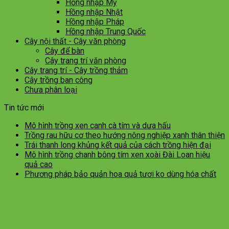
Hồng nhập Mỹ
Hồng nhập Nhật
Hồng nhập Pháp
Hồng nhập Trung Quốc
Cây nội thất - Cây văn phòng
Cây để bàn
Cây trang trí văn phòng
Cây trang trí - Cây trồng thảm
Cây trồng ban công
Chưa phân loại
Tin tức mới
Mô hình trồng xen canh cà tím và dưa hấu
Trồng rau hữu cơ theo hướng nông nghiệp xanh thân thiện
Trái thanh long khủng kết quả của cách trồng hiện đại
Mô hình trồng chanh bông tím xen xoài Đài Loan hiệu
quả cao
Phương pháp bảo quản hoa quả tươi ko dùng hóa chất