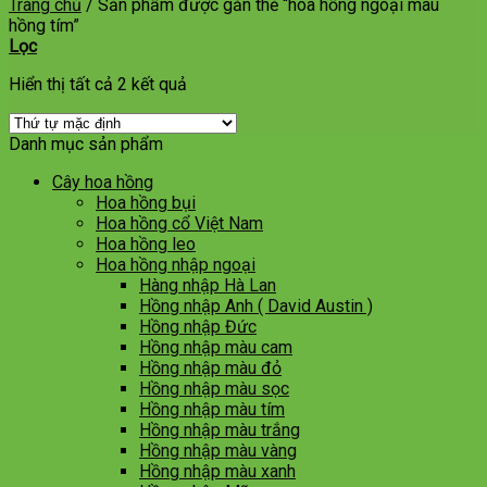
Trang chủ
/
Sản phẩm được gắn thẻ “hoa hồng ngoại màu
hồng tím”
Lọc
Hiển thị tất cả 2 kết quả
Danh mục sản phẩm
Cây hoa hồng
Hoa hồng bụi
Hoa hồng cổ Việt Nam
Hoa hồng leo
Hoa hồng nhập ngoại
Hàng nhập Hà Lan
Hồng nhập Anh ( David Austin )
Hồng nhập Đức
Hồng nhập màu cam
Hồng nhập màu đỏ
Hồng nhập màu sọc
Hồng nhập màu tím
Hồng nhập màu trắng
Hồng nhập màu vàng
Hồng nhập màu xanh