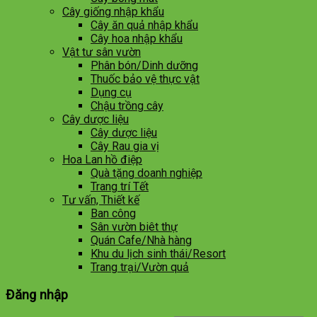
Cây giống nhập khẩu
Cây ăn quả nhập khẩu
Cây hoa nhập khẩu
Vật tư sân vườn
Phân bón/Dinh dưỡng
Thuốc bảo vệ thực vật
Dụng cụ
Chậu trồng cây
Cây dược liệu
Cây dược liệu
Cây Rau gia vị
Hoa Lan hồ điệp
Quà tặng doanh nghiệp
Trang trí Tết
Tư vấn, Thiết kế
Ban công
Sân vườn biêt thự
Quán Cafe/Nhà hàng
Khu du lịch sinh thái/Resort
Trang trại/Vườn quả
Đăng nhập