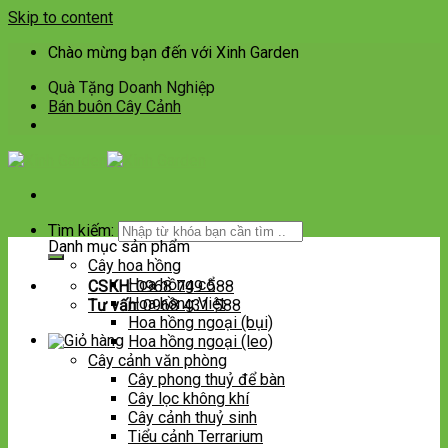
Skip to content
Chào mừng bạn đến với Xinh Garden
Quà Tặng Doanh Nghiệp
Bán buôn Cây Cảnh
Tìm kiếm:
Danh mục sản phẩm
Cây hoa hồng
Hoa hồng cổ
CSKH:
0968 749 588
Hoa hồng Việt
Tư vấn:
0968 431 588
Hoa hồng ngoại (bụi)
Hoa hồng ngoại (leo)
Cây cảnh văn phòng
Cây phong thuỷ để bàn
Cây lọc không khí
Cây cảnh thuỷ sinh
Tiểu cảnh Terrarium