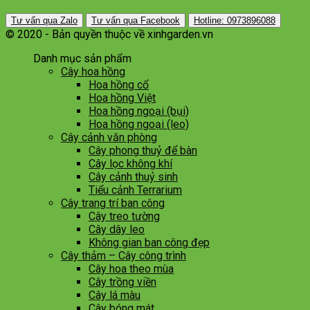
Tư vấn qua Zalo
Tư vấn qua Facebook
Hotline: 0973896088
© 2020 - Bản quyền thuộc về xinhgarden.vn
Danh mục sản phẩm
Cây hoa hồng
Hoa hồng cổ
Hoa hồng Việt
Hoa hồng ngoại (bụi)
Hoa hồng ngoại (leo)
Cây cảnh văn phòng
Cây phong thuỷ để bàn
Cây lọc không khí
Cây cảnh thuỷ sinh
Tiểu cảnh Terrarium
Cây trang trí ban công
Cây treo tường
Cây dây leo
Không gian ban công đẹp
Cây thảm – Cây công trình
Cây hoa theo mùa
Cây trồng viền
Cây lá màu
Cây bóng mát