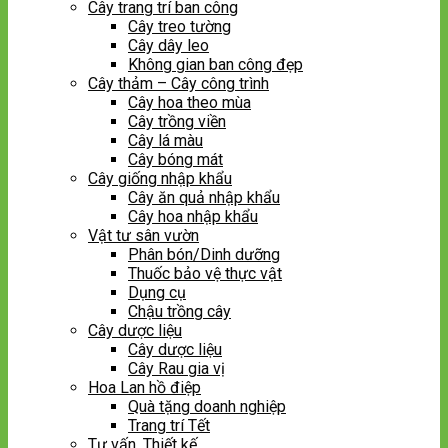
Cây trang trí ban công
Cây treo tường
Cây dây leo
Không gian ban công đẹp
Cây thảm – Cây công trình
Cây hoa theo mùa
Cây trồng viền
Cây lá màu
Cây bóng mát
Cây giống nhập khẩu
Cây ăn quả nhập khẩu
Cây hoa nhập khẩu
Vật tư sân vườn
Phân bón/Dinh dưỡng
Thuốc bảo vệ thực vật
Dụng cụ
Chậu trồng cây
Cây dược liệu
Cây dược liệu
Cây Rau gia vị
Hoa Lan hồ điệp
Quà tặng doanh nghiệp
Trang trí Tết
Tư vấn, Thiết kế