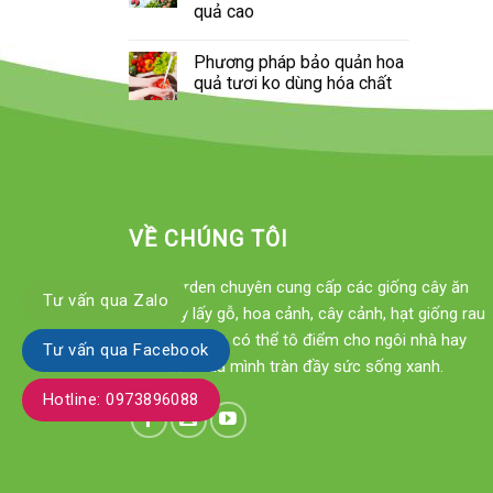
quả cao
Phương pháp bảo quản hoa
quả tươi ko dùng hóa chất
VỀ CHÚNG TÔI
Xinh Garden chuyên cung cấp các giống cây ăn
Tư vấn qua Zalo
quả, cây lấy gỗ, hoa cảnh, cây cảnh, hạt giống rau
sạch... để bạn có thể tô điểm cho ngôi nhà hay
Tư vấn qua Facebook
khu vườn của mình tràn đầy sức sống xanh.
Hotline: 0973896088