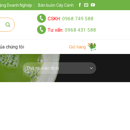
ặng Doanh Nghiệp
Bán buôn Cây Cảnh
CSKH:
0968 749 588
Tư vấn:
0968 431 588
ủa chúng tôi
Giỏ hàng