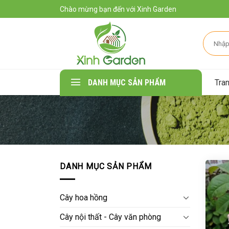
Skip
Chào mừng bạn đến với Xinh Garden
to
content
Tìm
kiếm:
Tra
DANH MỤC SẢN PHẨM
DANH MỤC SẢN PHẨM
Cây hoa hồng
Cây nội thất - Cây văn phòng