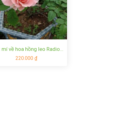
 mí về hoa hồng leo Radio
Times rose
220.000
₫