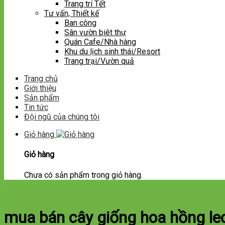
Trang trí Tết
Tư vấn, Thiết kế
Ban công
Sân vườn biêt thự
Quán Cafe/Nhà hàng
Khu du lịch sinh thái/Resort
Trang trại/Vườn quả
Trang chủ
Giới thiệu
Sản phẩm
Tin tức
Đội ngũ của chúng tôi
Giỏ hàng
Giỏ hàng
Chưa có sản phẩm trong giỏ hàng.
mua bán cây giống hoa hồng l