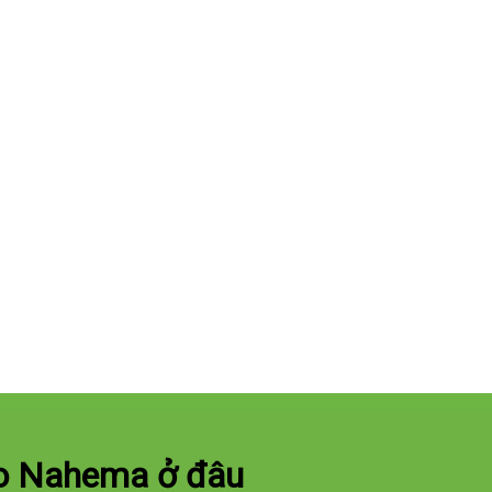
eo Nahema ở đâu