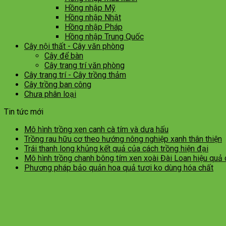
Hồng nhập Mỹ
Hồng nhập Nhật
Hồng nhập Pháp
Hồng nhập Trung Quốc
Cây nội thất - Cây văn phòng
Cây để bàn
Cây trang trí văn phòng
Cây trang trí - Cây trồng thảm
Cây trồng ban công
Chưa phân loại
Tin tức mới
Mô hình trồng xen canh cà tím và dưa hấu
Trồng rau hữu cơ theo hướng nông nghiệp xanh thân thiện
Trái thanh long khủng kết quả của cách trồng hiện đại
Mô hình trồng chanh bông tím xen xoài Đài Loan hiệu quả
Phương pháp bảo quản hoa quả tươi ko dùng hóa chất