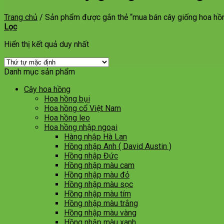
Trang chủ
/
Sản phẩm được gắn thẻ “mua bán cây giống hoa hồ
Lọc
Hiển thị kết quả duy nhất
Danh mục sản phẩm
Cây hoa hồng
Hoa hồng bụi
Hoa hồng cổ Việt Nam
Hoa hồng leo
Hoa hồng nhập ngoại
Hàng nhập Hà Lan
Hồng nhập Anh ( David Austin )
Hồng nhập Đức
Hồng nhập màu cam
Hồng nhập màu đỏ
Hồng nhập màu sọc
Hồng nhập màu tím
Hồng nhập màu trắng
Hồng nhập màu vàng
Hồng nhập màu xanh