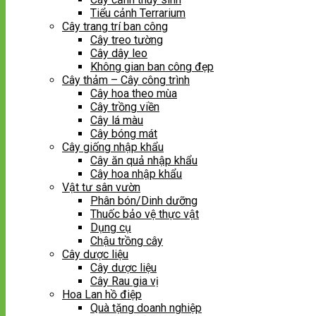
Tiểu cảnh Terrarium
Cây trang trí ban công
Cây treo tường
Cây dây leo
Không gian ban công đẹp
Cây thảm – Cây công trình
Cây hoa theo mùa
Cây trồng viền
Cây lá màu
Cây bóng mát
Cây giống nhập khẩu
Cây ăn quả nhập khẩu
Cây hoa nhập khẩu
Vật tư sân vườn
Phân bón/Dinh dưỡng
Thuốc bảo vệ thực vật
Dụng cụ
Chậu trồng cây
Cây dược liệu
Cây dược liệu
Cây Rau gia vị
Hoa Lan hồ điệp
Quà tặng doanh nghiệp