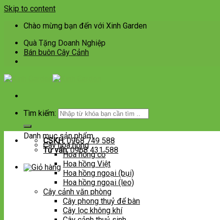
Skip to content
Chào mừng bạn đến với Xinh Garden
Quà Tặng Doanh Nghiệp
Bán buôn Cây Cảnh
Tìm kiếm:
Danh mục sản phẩm
CSKH:
0968 749 588
Cây hoa hồng
Tư vấn:
0968 431 588
Hoa hồng cổ
Hoa hồng Việt
Hoa hồng ngoại (bụi)
Hoa hồng ngoại (leo)
Cây cảnh văn phòng
Cây phong thuỷ để bàn
Cây lọc không khí
Cây cảnh thuỷ sinh