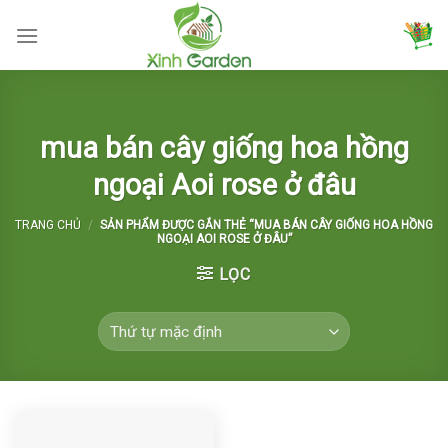
Skip
to
content
mua bán cây giống hoa hồng
ngoại Aoi rose ở đâu
TRANG CHỦ
/
SẢN PHẨM ĐƯỢC GẮN THẺ “MUA BÁN CÂY GIỐNG HOA HỒNG
NGOẠI AOI ROSE Ở ĐÂU”
LỌC