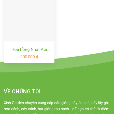
Hoa hồng Nhật Aoi
Rose – Vẻ đẹp tuyệt vời
200.000
₫
!
VỀ CHÚNG TÔI
Xinh Garden chuyên cung cấp các giống cây ăn quả, cây lấy gỗ,
hoa cảnh, cây cảnh, hạt giống rau sạch... để bạn có thể tô điểm