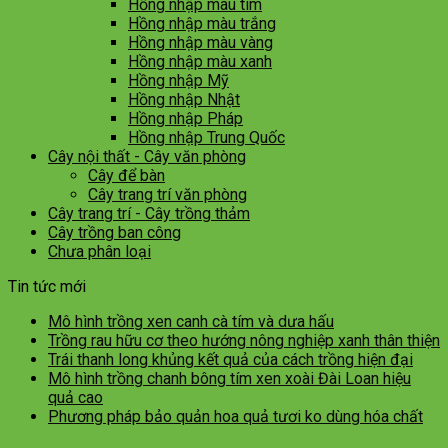
Hồng nhập màu tím
Hồng nhập màu trắng
Hồng nhập màu vàng
Hồng nhập màu xanh
Hồng nhập Mỹ
Hồng nhập Nhật
Hồng nhập Pháp
Hồng nhập Trung Quốc
Cây nội thất - Cây văn phòng
Cây để bàn
Cây trang trí văn phòng
Cây trang trí - Cây trồng thảm
Cây trồng ban công
Chưa phân loại
Tin tức mới
Mô hình trồng xen canh cà tím và dưa hấu
Trồng rau hữu cơ theo hướng nông nghiệp xanh thân thiện
Trái thanh long khủng kết quả của cách trồng hiện đại
Mô hình trồng chanh bông tím xen xoài Đài Loan hiệu
quả cao
Phương pháp bảo quản hoa quả tươi ko dùng hóa chất