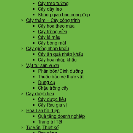
Cây treo tường
Cây dây leo
Không gian ban công đẹp
Cây thảm – Cây công trình
Cây hoa theo mùa
Cây trồng viền
Cây lá màu
Cây bóng mát
Cây giống nhập khẩu
Cây ăn quả nhập khẩu
Cây hoa nhập khẩu
Vật tư sân vườn
Phân bón/Dinh dưỡng
Thuốc bảo vệ thực vật
Dụng cụ
Chậu trồng cây
Cây dược liệu
Cây dược liệu
Cây Rau gia vị
Hoa Lan hồ điệp
Quà tặng doanh nghiệp
Trang trí Tết
Tư vấn, Thiết kế