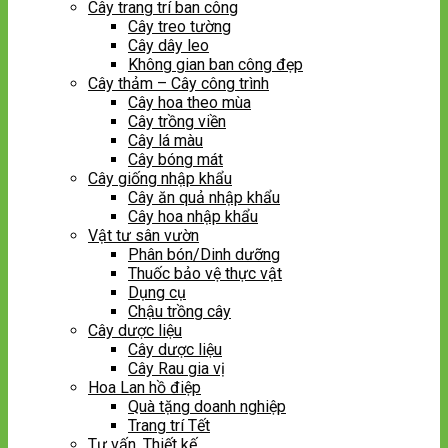
Cây trang trí ban công
Cây treo tường
Cây dây leo
Không gian ban công đẹp
Cây thảm – Cây công trình
Cây hoa theo mùa
Cây trồng viền
Cây lá màu
Cây bóng mát
Cây giống nhập khẩu
Cây ăn quả nhập khẩu
Cây hoa nhập khẩu
Vật tư sân vườn
Phân bón/Dinh dưỡng
Thuốc bảo vệ thực vật
Dụng cụ
Chậu trồng cây
Cây dược liệu
Cây dược liệu
Cây Rau gia vị
Hoa Lan hồ điệp
Quà tặng doanh nghiệp
Trang trí Tết
Tư vấn, Thiết kế