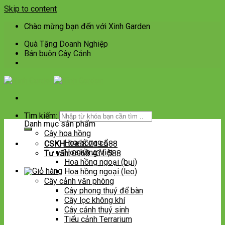
Skip to content
Chào mừng bạn đến với Xinh Garden
Quà Tặng Doanh Nghiệp
Bán buôn Cây Cảnh
Tìm kiếm:
Danh mục sản phẩm
Cây hoa hồng
Hoa hồng cổ
CSKH:
0968 749 588
Hoa hồng Việt
Tư vấn:
0968 431 588
Hoa hồng ngoại (bụi)
Hoa hồng ngoại (leo)
Cây cảnh văn phòng
Cây phong thuỷ để bàn
Cây lọc không khí
Cây cảnh thuỷ sinh
Tiểu cảnh Terrarium