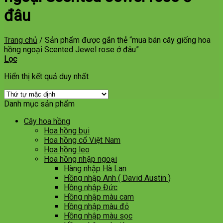
đâu
Trang chủ
/
Sản phẩm được gắn thẻ “mua bán cây giống hoa
hồng ngoại Scented Jewel rose ở đâu”
Lọc
Hiển thị kết quả duy nhất
Danh mục sản phẩm
Cây hoa hồng
Hoa hồng bụi
Hoa hồng cổ Việt Nam
Hoa hồng leo
Hoa hồng nhập ngoại
Hàng nhập Hà Lan
Hồng nhập Anh ( David Austin )
Hồng nhập Đức
Hồng nhập màu cam
Hồng nhập màu đỏ
Hồng nhập màu sọc