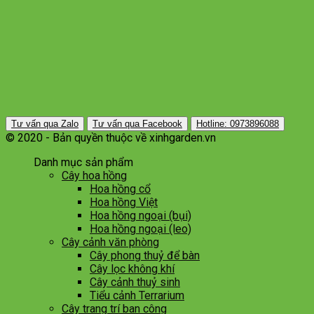
Tư vấn qua Zalo
Tư vấn qua Facebook
Hotline: 0973896088
© 2020 - Bản quyền thuộc về xinhgarden.vn
Danh mục sản phẩm
Cây hoa hồng
Hoa hồng cổ
Hoa hồng Việt
Hoa hồng ngoại (bụi)
Hoa hồng ngoại (leo)
Cây cảnh văn phòng
Cây phong thuỷ để bàn
Cây lọc không khí
Cây cảnh thuỷ sinh
Tiểu cảnh Terrarium
Cây trang trí ban công