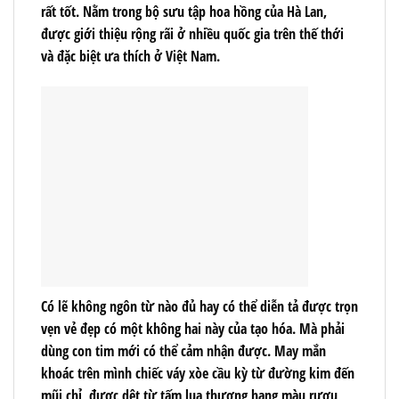
rất tốt. Nằm trong bộ sưu tập hoa hồng của Hà Lan,
được giới thiệu rộng rãi ở nhiều quốc gia trên thế thới
và đặc biệt ưa thích ở Việt Nam.
Có lẽ không ngôn từ nào đủ hay có thể diễn tả được trọn
vẹn vẻ đẹp có một không hai này của tạo hóa. Mà phải
dùng con tim mới có thể cảm nhận được. May mắn
khoác trên mình chiếc váy xòe cầu kỳ từ đường kim đến
mũi chỉ, được dệt từ tấm lụa thượng hạng màu rượu