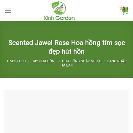
Skip
to
content
Scented Jawel Rose Hoa hồng tím sọc
đẹp hút hồn
TRANG CHỦ
/
CÂY HOA HỒNG
/
HOA HỒNG NHẬP NGOẠI
/
HÀNG NHẬP
HÀ LAN