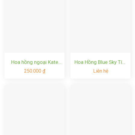
Hoa hồng ngoại Kate
Hoa Hồng Blue Sky Tím
rose – Hoa hồng cắt
Lavender
250.000
₫
Liên hệ
cành David Austin thơm
nhất