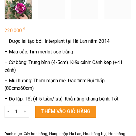
₫
220.000
– Được lai tạo bởi: Interplant tại Hà Lan năm 2014
– Màu sắc: Tím merlot sọc trắng
– Cỡ bông: Trung bình (4-5cm). Kiểu cánh: Cánh kép (+41
cánh)
– Mùi hương: Thơm mạnh mẽ. Đặc tính: Bụi thấp
(80cmx60cm)
– Độ lặp: Tốt (4-5 tuần/lứa). Khả năng kháng bệnh: Tốt
Scented Jawel Rose Hoa hồng tím sọc đẹp hút hồn số lượng
THÊM VÀO GIỎ HÀNG
Danh mục:
Cây hoa hồng
,
Hàng nhập Hà Lan
,
Hoa hồng bụi
,
Hoa hồng