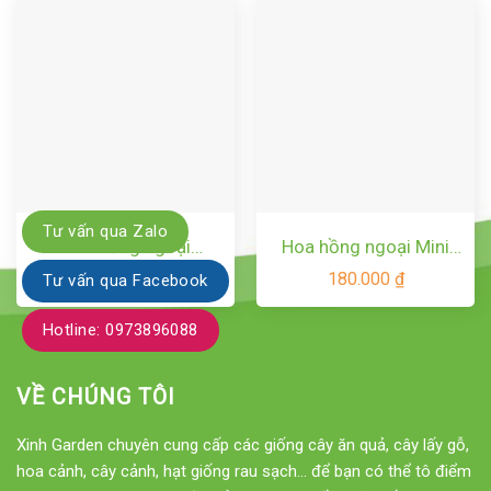
Tư vấn qua Zalo
Hoa hồng ngoại
Hoa hồng ngoại Mini
Molineux rose
Eden rose – Hoa hồng
Liên hệ
180.000
₫
Tư vấn qua Facebook
Pháp vô cùng sai hoa
Hotline: 0973896088
VỀ CHÚNG TÔI
Xinh Garden chuyên cung cấp các giống cây ăn quả, cây lấy gỗ,
hoa cảnh, cây cảnh, hạt giống rau sạch... để bạn có thể tô điểm