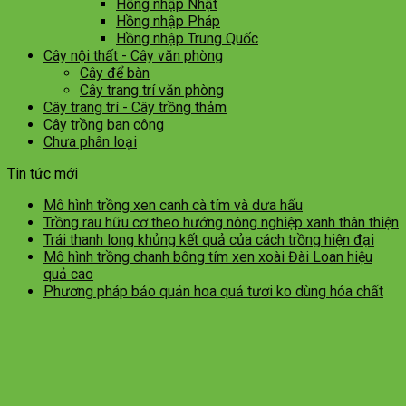
Hồng nhập Nhật
Hồng nhập Pháp
Hồng nhập Trung Quốc
Cây nội thất - Cây văn phòng
Cây để bàn
Cây trang trí văn phòng
Cây trang trí - Cây trồng thảm
Cây trồng ban công
Chưa phân loại
Tin tức mới
Mô hình trồng xen canh cà tím và dưa hấu
Trồng rau hữu cơ theo hướng nông nghiệp xanh thân thiện
Trái thanh long khủng kết quả của cách trồng hiện đại
Mô hình trồng chanh bông tím xen xoài Đài Loan hiệu
quả cao
Phương pháp bảo quản hoa quả tươi ko dùng hóa chất