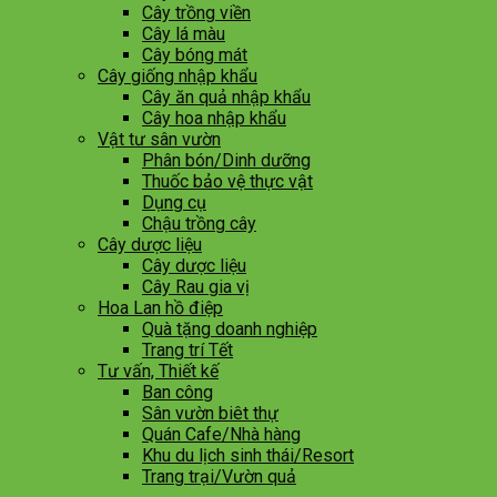
Cây trồng viền
Cây lá màu
Cây bóng mát
Cây giống nhập khẩu
Cây ăn quả nhập khẩu
Cây hoa nhập khẩu
Vật tư sân vườn
Phân bón/Dinh dưỡng
Thuốc bảo vệ thực vật
Dụng cụ
Chậu trồng cây
Cây dược liệu
Cây dược liệu
Cây Rau gia vị
Hoa Lan hồ điệp
Quà tặng doanh nghiệp
Trang trí Tết
Tư vấn, Thiết kế
Ban công
Sân vườn biêt thự
Quán Cafe/Nhà hàng
Khu du lịch sinh thái/Resort
Trang trại/Vườn quả