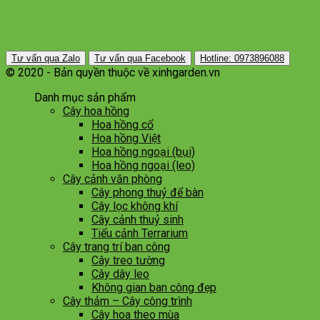
Tư vấn qua Zalo
Tư vấn qua Facebook
Hotline: 0973896088
© 2020 - Bản quyền thuộc về xinhgarden.vn
Danh mục sản phẩm
Cây hoa hồng
Hoa hồng cổ
Hoa hồng Việt
Hoa hồng ngoại (bụi)
Hoa hồng ngoại (leo)
Cây cảnh văn phòng
Cây phong thuỷ để bàn
Cây lọc không khí
Cây cảnh thuỷ sinh
Tiểu cảnh Terrarium
Cây trang trí ban công
Cây treo tường
Cây dây leo
Không gian ban công đẹp
Cây thảm – Cây công trình
Cây hoa theo mùa