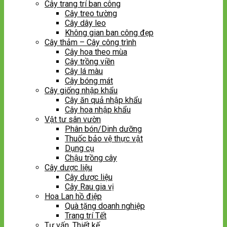
Cây trang trí ban công
Cây treo tường
Cây dây leo
Không gian ban công đẹp
Cây thảm – Cây công trình
Cây hoa theo mùa
Cây trồng viền
Cây lá màu
Cây bóng mát
Cây giống nhập khẩu
Cây ăn quả nhập khẩu
Cây hoa nhập khẩu
Vật tư sân vườn
Phân bón/Dinh dưỡng
Thuốc bảo vệ thực vật
Dụng cụ
Chậu trồng cây
Cây dược liệu
Cây dược liệu
Cây Rau gia vị
Hoa Lan hồ điệp
Quà tặng doanh nghiệp
Trang trí Tết
Tư vấn, Thiết kế