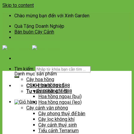
Skip to content
Chào mừng bạn đến với Xinh Garden
Quà Tặng Doanh Nghiệp
Bán buôn Cây Cảnh
Tìm kiếm:
Danh mục sản phẩm
Cây hoa hồng
Hoa hồng cổ
CSKH:
0968 749 588
Hoa hồng Việt
Tư vấn:
0968 431 588
Hoa hồng ngoại (bụi)
Hoa hồng ngoại (leo)
Cây cảnh văn phòng
Cây phong thuỷ để bàn
Cây lọc không khí
Cây cảnh thuỷ sinh
Tiểu cảnh Terrarium