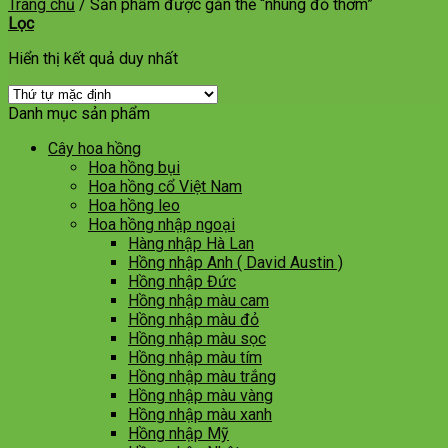
Trang chủ
/
Sản phẩm được gắn thẻ “nhung đỏ thơm”
Lọc
Hiển thị kết quả duy nhất
Danh mục sản phẩm
Cây hoa hồng
Hoa hồng bụi
Hoa hồng cổ Việt Nam
Hoa hồng leo
Hoa hồng nhập ngoại
Hàng nhập Hà Lan
Hồng nhập Anh ( David Austin )
Hồng nhập Đức
Hồng nhập màu cam
Hồng nhập màu đỏ
Hồng nhập màu sọc
Hồng nhập màu tím
Hồng nhập màu trắng
Hồng nhập màu vàng
Hồng nhập màu xanh
Hồng nhập Mỹ