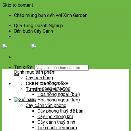
Skip to content
Chào mừng bạn đến với Xinh Garden
Quà Tặng Doanh Nghiệp
Bán buôn Cây Cảnh
Tìm kiếm:
Danh mục sản phẩm
Cây hoa hồng
Hoa hồng cổ
CSKH:
0968 749 588
Hoa hồng Việt
Tư vấn:
0968 431 588
Hoa hồng ngoại (bụi)
Hoa hồng ngoại (leo)
Cây cảnh văn phòng
Cây phong thuỷ để bàn
Cây lọc không khí
Cây cảnh thuỷ sinh
Tiểu cảnh Terrarium