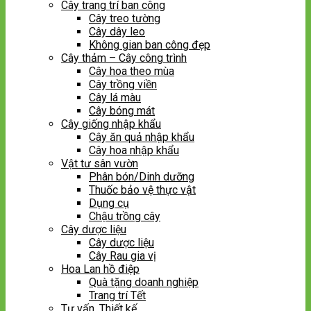
Cây trang trí ban công
Cây treo tường
Cây dây leo
Không gian ban công đẹp
Cây thảm – Cây công trình
Cây hoa theo mùa
Cây trồng viền
Cây lá màu
Cây bóng mát
Cây giống nhập khẩu
Cây ăn quả nhập khẩu
Cây hoa nhập khẩu
Vật tư sân vườn
Phân bón/Dinh dưỡng
Thuốc bảo vệ thực vật
Dụng cụ
Chậu trồng cây
Cây dược liệu
Cây dược liệu
Cây Rau gia vị
Hoa Lan hồ điệp
Quà tặng doanh nghiệp
Trang trí Tết
Tư vấn, Thiết kế