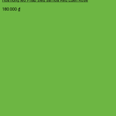
Hoa hồng leo Pháp siêu sai hoa Red Eden Rose
180.000
₫