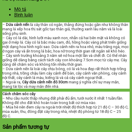
Mô tả
Bình luận
–
Dứa cảnh nến
là cây thân cỏ ngắn, thẳng đứng hoặc gần như không thân
mang lá xếp hoa thị sát gốc tạo thân giả, thường xanh lâu năm và là loài
sống phụ sinh.
– Cây có lá dài, hình lưỡi màu xanh non, nhẵn cả hai bên mặt và không có
gai ở mép lá. Cây có lá bắc màu cam, đỏ, hồng hoặc vàng phát triển giống
một dạng hoa hình ngôi sao. Dứa cảnh nến ra hoa nhỏ, màu trắng ngà, mọc
ở ngọn cây và ẩn trong lá bắc, hoa nở trong thời gian rất ngắn sẽ khô héo.
– Cây sinh trưởng khoảng 3 năm sẽ nở hoa một lần và chết đi. Có thể nhân
giống dễ dàng bằng cách tách cây con khoảng 7.5cm mọc từ cây mẹ. Cây
cũng dễ chăm sóc và không tốn nhiều thời gian.
– Dứa cảnh nến là loài cây chịu bóng, có lá và hoa đẹp rất thích hợp trồng
trong nhà, trồng chậu làm cây cảnh để bàn, cây cảnh văn phòng, cây cảnh
nội thất, cây cảnh lá màu, kiểng lá và cả cây cảnh ngoại thất…
– Ngoài ra,
Cây dứa cảnh nến đỏ 30cm
mang ý nghĩa chỉ sự may mắn,
mang tài lộc và may mắn đến nhà.
Cách chăm sóc cây
– Nhu cầu nước thấp nhưng đất phải đủ ẩm, tưới nước ít nhất 1 tuần/lần.
Không để cho đất khô hoàn toàn trong bất cứ mùa nào.
– Mùa hè nên đem cây ra ngoài trời nhiệt độ thích hợp từ 21 độ C – 30 độ C,
mùa xuân, thu, đông đặt cây trong nhà, nhiệt độ phòng từ 18 độ C – 25
độ C.
Sản phẩm tương tự