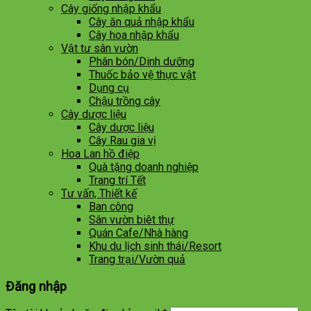
Cây giống nhập khẩu
Cây ăn quả nhập khẩu
Cây hoa nhập khẩu
Vật tư sân vườn
Phân bón/Dinh dưỡng
Thuốc bảo vệ thực vật
Dụng cụ
Chậu trồng cây
Cây dược liệu
Cây dược liệu
Cây Rau gia vị
Hoa Lan hồ điệp
Quà tặng doanh nghiệp
Trang trí Tết
Tư vấn, Thiết kế
Ban công
Sân vườn biêt thự
Quán Cafe/Nhà hàng
Khu du lịch sinh thái/Resort
Trang trại/Vườn quả
Đăng nhập