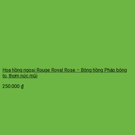
Hoa hồng ngoại Rouge Royal Rose – Bông hồng Pháp bông
to, thơm nức mũi
250.000
₫