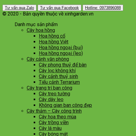
Tư vấn qua Zalo
Tư vấn qua Facebook
Hotline: 0973896088
© 2020 - Bản quyền thuộc về xinhgarden.vn
Danh mục sản phẩm
Cây hoa hồng
Hoa hồng cổ
Hoa hồng Việt
Hoa hồng ngoại (bụi)
Hoa hồng ngoại (leo)
Cây cảnh văn phòng
Cây phong thuỷ để bàn
Cây lọc không khí
Cây cảnh thuỷ sinh
Tiểu cảnh Terrarium
Cây trang trí ban công
Cây treo tường
Cây dây leo
Không gian ban công đẹp
Cây thảm – Cây công trình
Cây hoa theo mùa
Cây trồng viền
Cây lá màu
Cây bóng mát