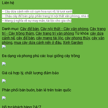
Liên hệ
– Cây dứa cảnh nến có cụm hoa rực rỡ, lá tươi xanh
– Chậu cây để bàn góp phần trang trí nội thất văn phòng, nhà ở
– Mang ý nghĩa về sự may mắn, tài lộc cho gia chủ
Danh mục:
Cây để bàn
,
Cây nội thất - Cây văn phòng
,
Cây trang
trí - Cây trồng thảm
,
Cây trang trí văn phòng
Từ khóa:
cây dứa
cảnh nế
,
cây để bàn
,
cây mang tài lộc
,
cây phong thủy
,
cây văn
phòng
,
mua cây dứa cảnh nến ở đâu
,
Xinh Garden
Đa dạng và phong phú các loại giống cây trồng
Giá cả hợp lý, chất lượng đảm bảo
Phân phối bán buôn, bán lẻ trên toàn quốc
Hỗ trợ khách hàng 24/7