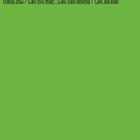
Trang chủ
/
Cây nội thất - Cây văn phòng
/
Cây để bàn