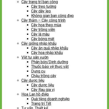
Cây trang trí ban công
Cây treo tường
Cây dây leo
Không gian ban công đẹp
Cây thảm – Cây công trình
Cây hoa theo mùa
Cây trồng viền
Cây lá màu
Cây bóng mát
Cây giống nhập khẩu
Cây ăn quả nhập khẩu
Cây hoa nhập khẩu
Vật tư sân vườn
Phân bón/Dinh dưỡng
Thuốc bảo vệ thực vật
Dụng cụ
Chậu trồng cây
Cây dược liệu
Cây dược liệu
Cây Rau gia vị
Hoa Lan hồ điệp
Quà tặng doanh nghiệp
Trang trí Tết
Tư vấn, Thiết kế