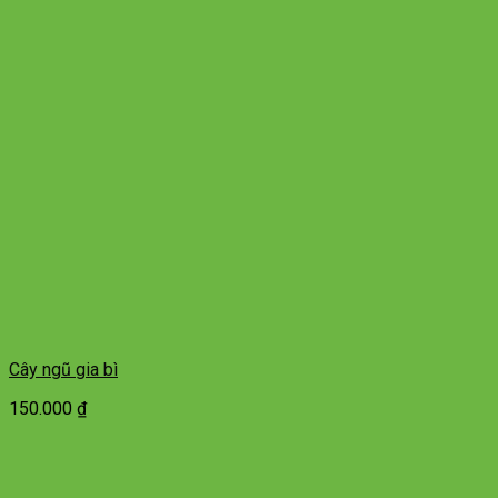
Cây ngũ gia bì
150.000
₫