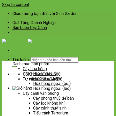
Skip to content
Chào mừng bạn đến với Xinh Garden
Quà Tặng Doanh Nghiệp
Bán buôn Cây Cảnh
Tìm kiếm:
Danh mục sản phẩm
Cây hoa hồng
Hoa hồng cổ
CSKH:
0968 749 588
Hoa hồng Việt
Tư vấn:
0968 431 588
Hoa hồng ngoại (bụi)
Hoa hồng ngoại (leo)
Cây cảnh văn phòng
Cây phong thuỷ để bàn
Cây lọc không khí
Cây cảnh thuỷ sinh
Tiểu cảnh Terrarium