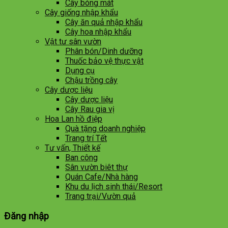
Cây bóng mát
Cây giống nhập khẩu
Cây ăn quả nhập khẩu
Cây hoa nhập khẩu
Vật tư sân vườn
Phân bón/Dinh dưỡng
Thuốc bảo vệ thực vật
Dụng cụ
Chậu trồng cây
Cây dược liệu
Cây dược liệu
Cây Rau gia vị
Hoa Lan hồ điệp
Quà tặng doanh nghiệp
Trang trí Tết
Tư vấn, Thiết kế
Ban công
Sân vườn biêt thự
Quán Cafe/Nhà hàng
Khu du lịch sinh thái/Resort
Trang trại/Vườn quả
Đăng nhập