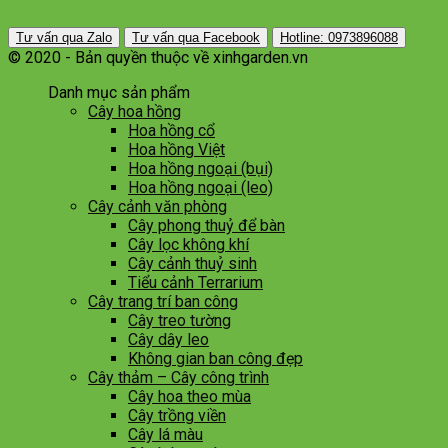
Tư vấn qua Zalo
Tư vấn qua Facebook
Hotline: 0973896088
© 2020 - Bản quyền thuộc về xinhgarden.vn
Danh mục sản phẩm
Cây hoa hồng
Hoa hồng cổ
Hoa hồng Việt
Hoa hồng ngoại (bụi)
Hoa hồng ngoại (leo)
Cây cảnh văn phòng
Cây phong thuỷ để bàn
Cây lọc không khí
Cây cảnh thuỷ sinh
Tiểu cảnh Terrarium
Cây trang trí ban công
Cây treo tường
Cây dây leo
Không gian ban công đẹp
Cây thảm – Cây công trình
Cây hoa theo mùa
Cây trồng viền
Cây lá màu