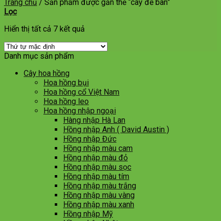
Trang chủ
/
Sản phẩm được gắn thẻ “cây để bàn”
Lọc
Hiển thị tất cả 7 kết quả
Danh mục sản phẩm
Cây hoa hồng
Hoa hồng bụi
Hoa hồng cổ Việt Nam
Hoa hồng leo
Hoa hồng nhập ngoại
Hàng nhập Hà Lan
Hồng nhập Anh ( David Austin )
Hồng nhập Đức
Hồng nhập màu cam
Hồng nhập màu đỏ
Hồng nhập màu sọc
Hồng nhập màu tím
Hồng nhập màu trắng
Hồng nhập màu vàng
Hồng nhập màu xanh
Hồng nhập Mỹ