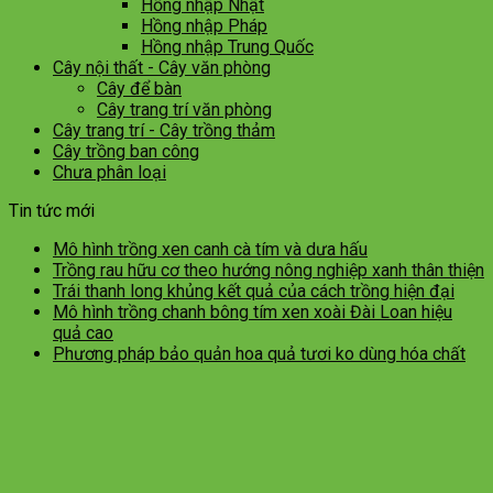
Hồng nhập Nhật
Hồng nhập Pháp
Hồng nhập Trung Quốc
Cây nội thất - Cây văn phòng
Cây để bàn
Cây trang trí văn phòng
Cây trang trí - Cây trồng thảm
Cây trồng ban công
Chưa phân loại
Tin tức mới
Mô hình trồng xen canh cà tím và dưa hấu
Trồng rau hữu cơ theo hướng nông nghiệp xanh thân thiện
Trái thanh long khủng kết quả của cách trồng hiện đại
Mô hình trồng chanh bông tím xen xoài Đài Loan hiệu
quả cao
Phương pháp bảo quản hoa quả tươi ko dùng hóa chất