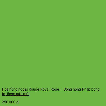
Hoa hồng ngoại Rouge Royal Rose – Bông hồng Pháp bông
to, thơm nức mũi
250.000
₫