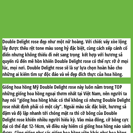
Double Delight rose đẹp như một nữ hoàng. Với chiếc váy xòe lộng
lẫy được thêu rệt tone màu song hỷ đặc biệt, cùng cách xếp cánh cổ
điển nhưng không thiếu đi nét sang trọng kết hợp với hương sả
quyến rũ đến mê hồn khiến Double Delight rose có thể rực rỡ ở mọi
lúc, mọi nơi. Double Delight rose sẽ là sự lựa chọn hoàn hảo cho
những ai kiếm tìm sự độc đáo và vẻ đẹp đích thực của hoa hồng.
Giống hoa hồng Mỹ Double Delight rose này luôn nằm trong
TOP
những giống hoa hồng ngoại thơm nhất tại Việt Nam
, nên người ta
hay nói “giống hoa hồng khác có thể không có nhưng Double Delight
rose nhất định phải có một cây”. Ngoài màu sắc đặc biệt, hương sả
đậm và độ lặp nhanh tới chóng mặt ra thì cỡ bông của Double
Delight rose khiến nhiều người hiếu kỳ. Vào mùa đông, cỡ bông cực
đại có thể đạt 12-14cm, về điều này hiếm có giống hoa hồng nào sánh
được. Cũng giống như các giống hoa hồng viền khác như hoa hồng