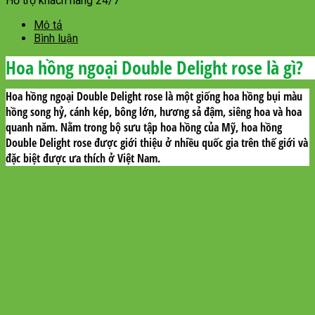
Hỗ trợ khách hàng 24/7
Mô tả
Bình luận
Hoa hồng ngoại Double Delight rose là gì?
Hoa hồng ngoại Double Delight rose là một giống hoa hồng bụi màu
hồng song hỷ, cánh kép, bông lớn, hương sả đậm, siêng hoa và hoa
quanh năm. Nằm trong bộ sưu tập hoa hồng của Mỹ, hoa hồng
Double Delight rose được giới thiệu ở nhiều quốc gia trên thế giới và
đặc biệt được ưa thích ở Việt Nam.