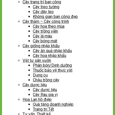
Cây trang trí ban công
Cây treo tường
Cây dây leo
Không gian ban công đẹp
Cây thảm – Cây công trình
Cây hoa theo mùa
Cây trồng viền
Cây lá màu
Cây bóng mát
Cây giống nhập khẩu
Cây ăn quả nhập khẩu
Cây hoa nhập khẩu
Vật tư sân vườn
Phân bón/Dinh dưỡng
Thuốc bảo vệ thực vật
Dụng cụ
Chậu trồng cây
Cây dược liệu
Cây dược liệu
Cây Rau gia vị
Hoa Lan hồ điệp
Quà tặng doanh nghiệp
Trang trí Tết
Tư vấn, Thiết kế