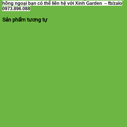
hồng ngoại bạn có thể liên hệ với Xinh Garden – fb/zalo
0973.896.088
Sản phẩm tương tự