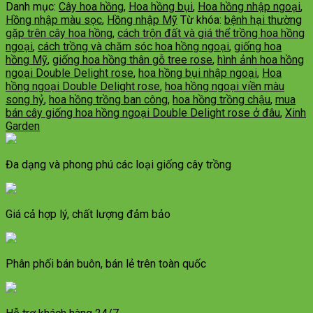
Danh mục:
Cây hoa hồng
,
Hoa hồng bụi
,
Hoa hồng nhập ngoại
,
Hồng nhập màu sọc
,
Hồng nhập Mỹ
Từ khóa:
bệnh hại thường
gặp trên cây hoa hồng
,
cách trộn đất và giá thể trồng hoa hồng
ngoại
,
cách trồng và chăm sóc hoa hồng ngoại
,
giống hoa
hồng Mỹ
,
giống hoa hồng thân gỗ tree rose
,
hình ảnh hoa hồng
ngoại Double Delight rose
,
hoa hồng bụi nhập ngoại
,
Hoa
hồng ngoại Double Delight rose
,
hoa hồng ngoại viền màu
song hỷ
,
hoa hồng trồng ban công
,
hoa hồng trồng chậu
,
mua
bán cây giống hoa hồng ngoại Double Delight rose ở đâu
,
Xinh
Garden
Đa dạng và phong phú các loại giống cây trồng
Giá cả hợp lý, chất lượng đảm bảo
Phân phối bán buôn, bán lẻ trên toàn quốc