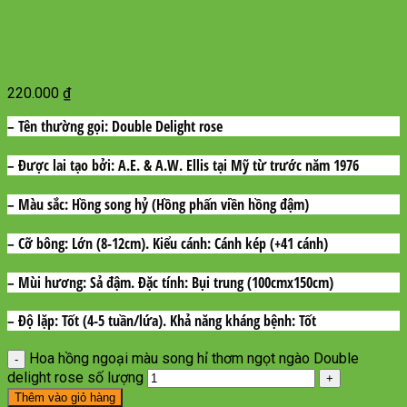
220.000
₫
– Tên thường gọi:
Double Delight rose
– Được lai tạo bởi
: A.E. & A.W. Ellis tại Mỹ từ trước năm 1976
– Màu sắc
: Hồng song hỷ (Hồng phấn viền hồng đậm)
– Cỡ bông:
Lớn (8-12cm).
Kiểu cánh:
Cánh kép (+41 cánh)
– Mùi hương:
Sả đậm.
Đặc tính:
Bụi trung (100cmx150cm)
– Độ lặp
: Tốt (4-5 tuần/lứa).
Khả năng kháng bện
h: Tốt
Hoa hồng ngoại màu song hỉ thơm ngọt ngào Double
delight rose số lượng
Thêm vào giỏ hàng