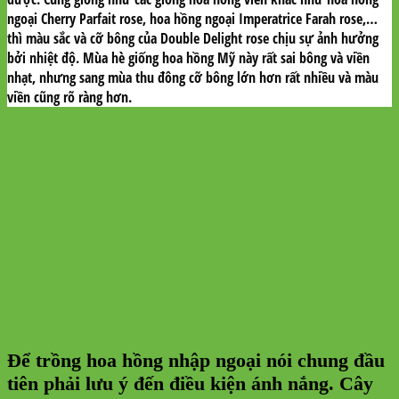
ngoại Cherry Parfait rose, hoa hồng ngoại Imperatrice Farah rose,…
thì màu sắc và cỡ bông của Double Delight rose chịu sự ảnh hưởng
bởi nhiệt độ. Mùa hè giống hoa hồng Mỹ này rất sai bông và viền
nhạt, nhưng sang mùa thu đông cỡ bông lớn hơn rất nhiều và màu
viền cũng rõ ràng hơn.
Để trồng hoa hồng nhập ngoại nói chung đầu
tiên phải lưu ý đến điều kiện ánh nắng. Cây