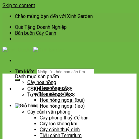
Skip to content
Chào mừng bạn đến với Xinh Garden
Quà Tặng Doanh Nghiệp
Bán buôn Cây Cảnh
Tìm kiếm:
Danh mục sản phẩm
Cây hoa hồng
Hoa hồng cổ
CSKH:
0968 749 588
Hoa hồng Việt
Tư vấn:
0968 431 588
Hoa hồng ngoại (bụi)
Hoa hồng ngoại (leo)
Cây cảnh văn phòng
Cây phong thuỷ để bàn
Cây lọc không khí
Cây cảnh thuỷ sinh
Tiểu cảnh Terrarium