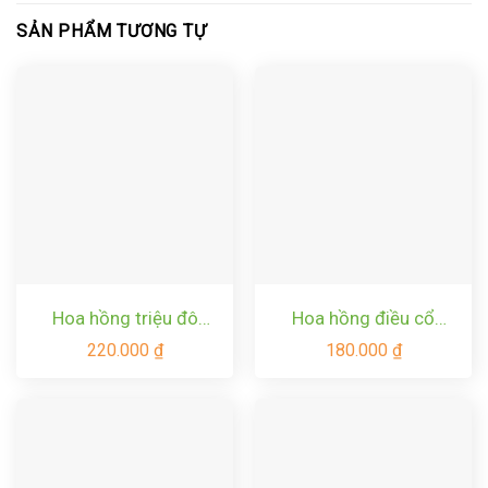
SẢN PHẨM TƯƠNG TỰ
Hoa hồng triệu đô
Hoa hồng điều cổ
Juliet rose – Hoa hồng
hương thơm đậm đà
220.000
₫
180.000
₫
cắt cành David Austin
quyến rũ
vàng cam đẹp nhất