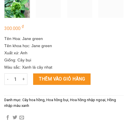
₫
300.000
Tên Hoa: Jane green
Tên khoa học: Jane green
Xuất xứ: Anh
Giống: Cây bụi
Màu sắc: Xanh lá cây nhạt
Hoa hồng xanh lá cây đẹp - độc - lạ Jane Green Rose số lượng
THÊM VÀO GIỎ HÀNG
Danh mục:
Cây hoa hồng
,
Hoa hồng bụi
,
Hoa hồng nhập ngoại
,
Hồng
nhập màu xanh