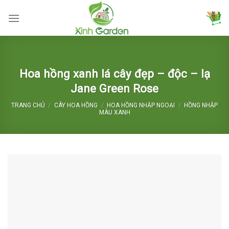
Skip
to
content
Hoa hồng xanh lá cây đẹp – độc – lạ
Jane Green Rose
TRANG CHỦ
/
CÂY HOA HỒNG
/
HOA HỒNG NHẬP NGOẠI
/
HỒNG NHẬP
MÀU XANH