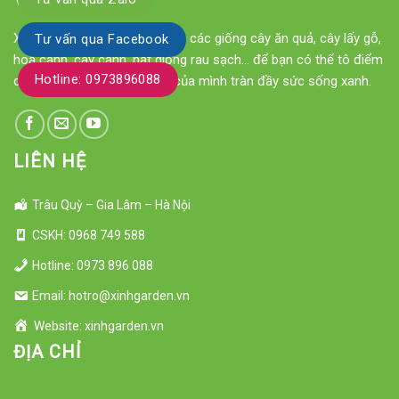
Xinh Garden chuyên cung cấp các giống cây ăn quả, cây lấy gỗ,
Tư vấn qua Facebook
hoa cảnh, cây cảnh, hạt giống rau sạch... để bạn có thể tô điểm
Hotline: 0973896088
cho ngôi nhà hay khu vườn của mình tràn đầy sức sống xanh.
LIÊN HỆ
Trâu Quỳ – Gia Lâm – Hà Nội
CSKH: 0968 749 588
Hotline: 0973 896 088
Email: hotro@xinhgarden.vn
Website: xinhgarden.vn
ĐỊA CHỈ