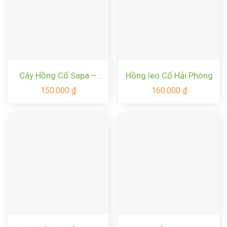
Cây Hồng Cổ Sapa –
Hồng leo Cổ Hải Phòng
Giống Hồng Cổ Qúy
150.000
₫
160.000
₫
Của Việt Nam