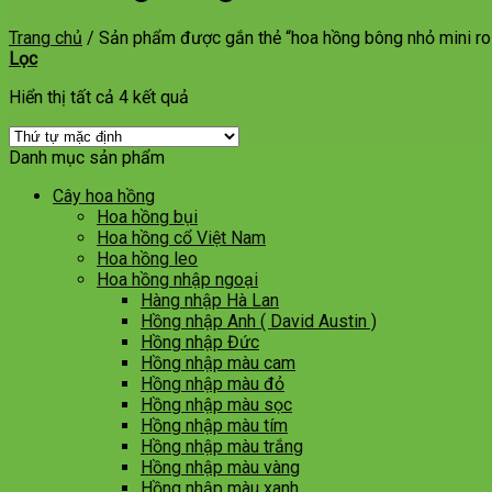
Trang chủ
/
Sản phẩm được gắn thẻ “hoa hồng bông nhỏ mini r
Lọc
Hiển thị tất cả 4 kết quả
Danh mục sản phẩm
Cây hoa hồng
Hoa hồng bụi
Hoa hồng cổ Việt Nam
Hoa hồng leo
Hoa hồng nhập ngoại
Hàng nhập Hà Lan
Hồng nhập Anh ( David Austin )
Hồng nhập Đức
Hồng nhập màu cam
Hồng nhập màu đỏ
Hồng nhập màu sọc
Hồng nhập màu tím
Hồng nhập màu trắng
Hồng nhập màu vàng
Hồng nhập màu xanh