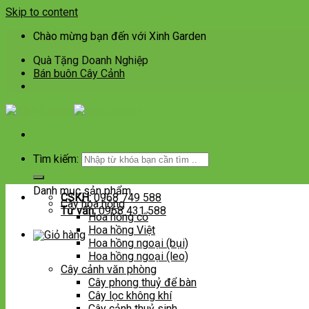
Skip to content
Chào mừng bạn đến với Xinh Garden
Quà Tặng Doanh Nghiệp
Bán buôn Cây Cảnh
Tìm kiếm:
Danh mục sản phẩm
CSKH:
0968 749 588
Cây hoa hồng
Tư vấn:
0968 431 588
Hoa hồng cổ
Hoa hồng Việt
Hoa hồng ngoại (bụi)
Hoa hồng ngoại (leo)
Cây cảnh văn phòng
Cây phong thuỷ để bàn
Cây lọc không khí
Cây cảnh thuỷ sinh