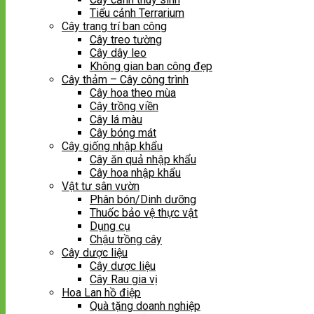
Tiểu cảnh Terrarium
Cây trang trí ban công
Cây treo tường
Cây dây leo
Không gian ban công đẹp
Cây thảm – Cây công trình
Cây hoa theo mùa
Cây trồng viền
Cây lá màu
Cây bóng mát
Cây giống nhập khẩu
Cây ăn quả nhập khẩu
Cây hoa nhập khẩu
Vật tư sân vườn
Phân bón/Dinh dưỡng
Thuốc bảo vệ thực vật
Dụng cụ
Chậu trồng cây
Cây dược liệu
Cây dược liệu
Cây Rau gia vị
Hoa Lan hồ điệp
Quà tặng doanh nghiệp