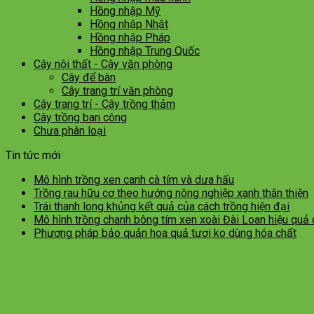
Hồng nhập Mỹ
Hồng nhập Nhật
Hồng nhập Pháp
Hồng nhập Trung Quốc
Cây nội thất - Cây văn phòng
Cây để bàn
Cây trang trí văn phòng
Cây trang trí - Cây trồng thảm
Cây trồng ban công
Chưa phân loại
Tin tức mới
Mô hình trồng xen canh cà tím và dưa hấu
Trồng rau hữu cơ theo hướng nông nghiệp xanh thân thiện
Trái thanh long khủng kết quả của cách trồng hiện đại
Mô hình trồng chanh bông tím xen xoài Đài Loan hiệu quả
Phương pháp bảo quản hoa quả tươi ko dùng hóa chất